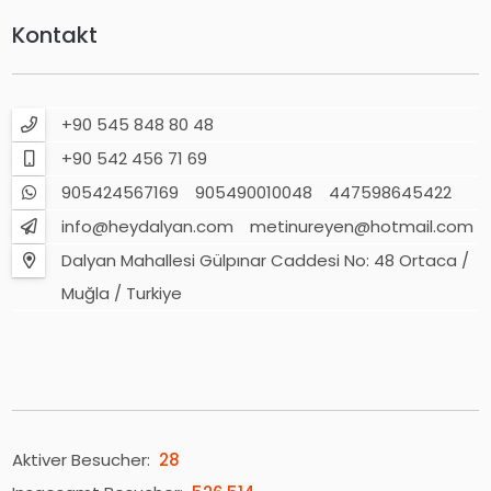
Kontakt
+90 545 848 80 48
+90 542 456 71 69
905424567169
905490010048
447598645422
info@heydalyan.com
metinureyen@hotmail.com
Dalyan Mahallesi Gülpınar Caddesi No: 48 Ortaca /
Muğla / Turkiye
Aktiver Besucher:
28