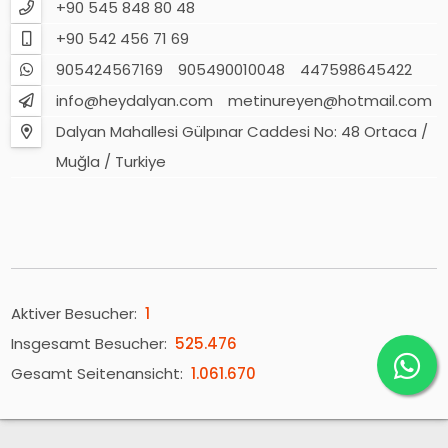
+90 545 848 80 48
+90 542 456 71 69
905424567169
905490010048
447598645422
info@heydalyan.com
metinureyen@hotmail.com
Dalyan Mahallesi Gülpınar Caddesi No: 48 Ortaca /
Muğla / Turkiye
Aktiver Besucher:
1
Insgesamt Besucher:
525.476
Gesamt Seitenansicht:
1.061.670