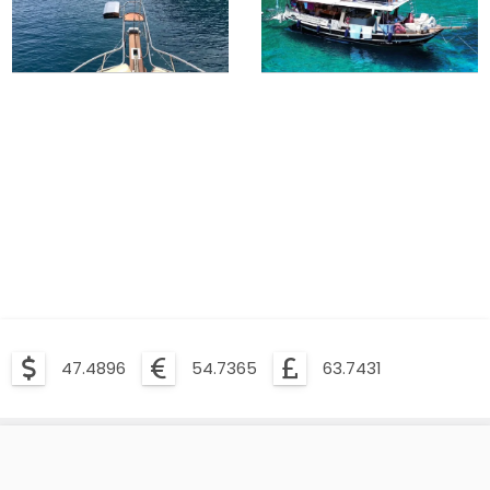
47.4896
54.7365
63.7431