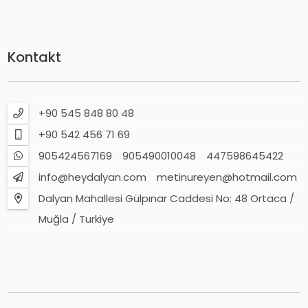
Kontakt
+90 545 848 80 48
+90 542 456 71 69
905424567169
905490010048
447598645422
info@heydalyan.com
metinureyen@hotmail.com
Dalyan Mahallesi Gülpınar Caddesi No: 48 Ortaca /
Muğla / Turkiye