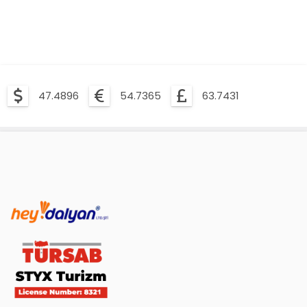
47.4896
54.7365
63.7431