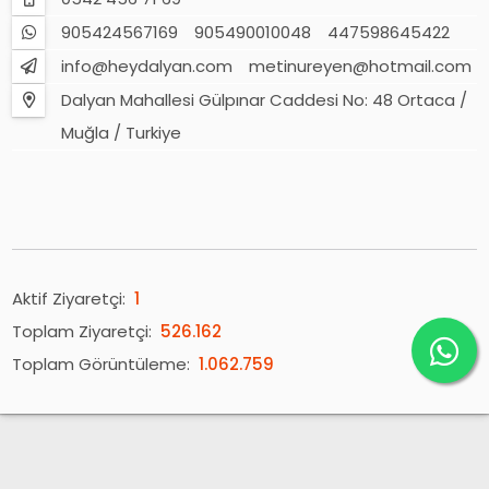
905424567169
905490010048
447598645422
info@heydalyan.com
metinureyen@hotmail.com
Dalyan Mahallesi Gülpınar Caddesi No: 48 Ortaca /
Muğla / Turkiye
Aktif Ziyaretçi:
1
Toplam Ziyaretçi:
526.162
Toplam Görüntüleme:
1.062.759